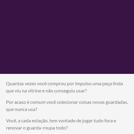
Quantas vezes você comprou por impulso uma peça linda
que viu na vitrine e não conseguiu usar?
Por acaso é comum você colecionar coisas novas guardadas,
que nunca usa?
Você, a cada estação, tem vontade de jogar tudo fora e
renovar o guarda-roupa todo?