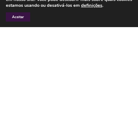
Mala de viagem sem estresse!
estamos usando ou desativá-los em
definições
.
SAIBA MAIS
Aceitar
Palestra e Workshop sobre Dress
Code – Seu cartão de visita é você!
SAIBA MAIS