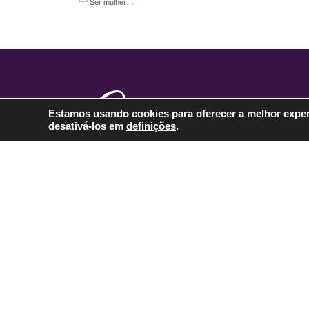
Ser mulher…
Estamos usando cookies para oferecer a melhor exper
desativá-los em
definições
.
O foco nessa caminhada é você. A
moda é um suporte social e de
estilo!
Você vai se surpreender com a
sua descoberta.