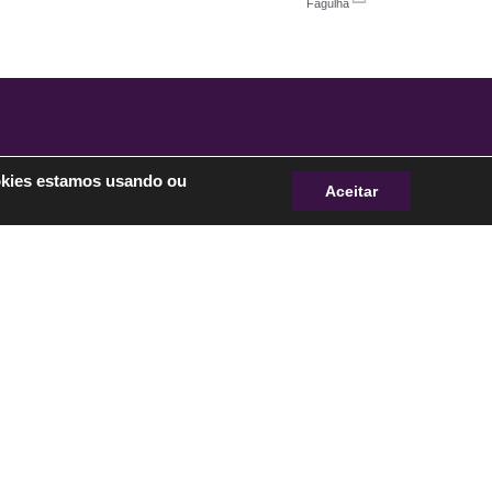
Fagulha
Newsletter
okies estamos usando ou
Aceitar
e e receba nossas postagens sobre estilo
ASSINE