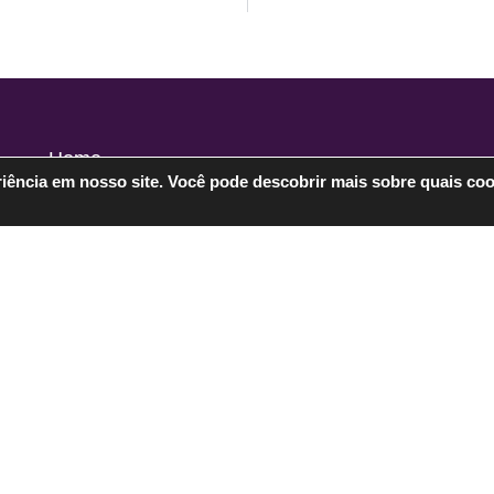
Home
iência em nosso site.
Você pode descobrir mais sobre quais co
Sobre
Assin
Pra você
Blog
Vestida de poesia
Contato