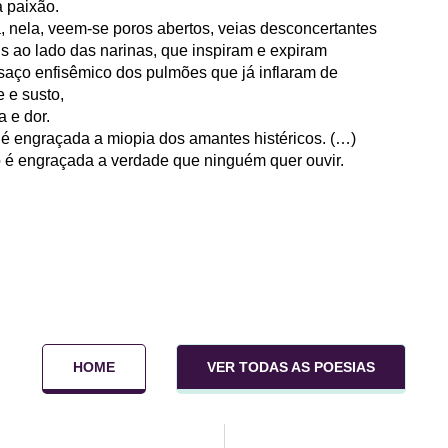
a paixão.
, nela, veem-se poros abertos, veias desconcertantes
is ao lado das narinas, que inspiram e expiram
saço enfisêmico dos pulmões que já inflaram de
e e susto,
a e dor.
é engraçada a miopia dos amantes histéricos. (…)
é engraçada a verdade que ninguém quer ouvir.
HOME
VER TODAS AS POESIAS