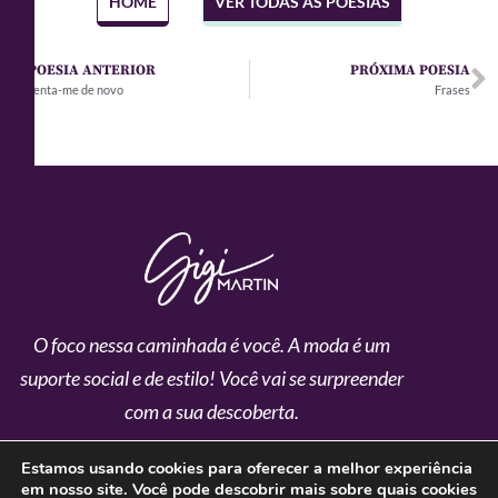
HOME
VER TODAS AS POESIAS
POESIA ANTERIOR
PRÓXIMA POESIA
Tenta-me de novo
Frases
O foco nessa caminhada é você. A moda é um
suporte social e de estilo!
Você vai se surpreender
com a sua descoberta.
Estamos usando cookies para oferecer a melhor experiência
Home
em nosso site.
Você pode descobrir mais sobre quais cookies