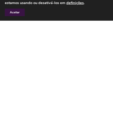
estamos usando ou desativá-los em
definições
.
Sobre
Aceitar
Pra você
Blog
Vestida de poesia
Contato
Newsletter
Assine e receba nossas postagens sobre estilo