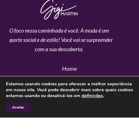
O foco nessa caminhada é você. A moda é um
suporte social e de estilo!
Você vai se surpreender
com a sua descoberta.
Home
Sobre
Estamos usando cookies para oferecer a melhor experiência
em nosso site.
Você pode descobrir mais sobre quais cookies
Pra você
estamos usando ou desativá-los em
definições
.
Blog
Aceitar
Vestida de poesia
Contato