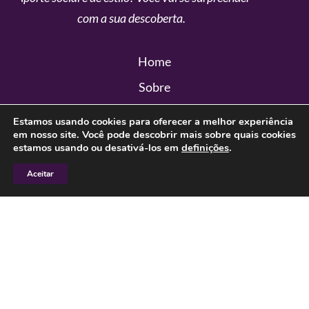
com a sua descoberta.
Home
Sobre
Pra você
Estamos usando cookies para oferecer a melhor experiência
em nosso site.
Você pode descobrir mais sobre quais cookies
Blog
estamos usando ou desativá-los em
definições
.
Vestida de poesia
Aceitar
Contato
Newsletter
Assine e receba nossas postagens sobre estilo