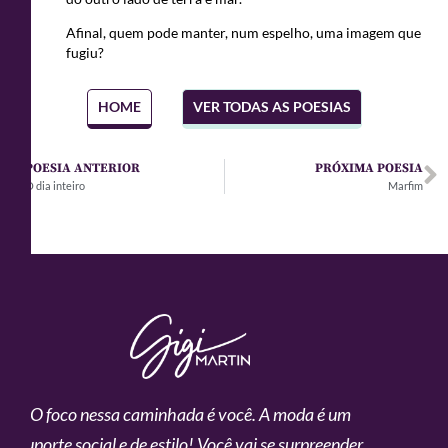
Afinal, quem pode manter, num espelho, uma imagem que
fugiu?
HOME
VER TODAS AS POESIAS
POESIA ANTERIOR
PRÓXIMA POESIA
O dia inteiro
Marfim
O foco nessa caminhada é você. A moda é um
suporte social e de estilo!
Você vai se surpreender